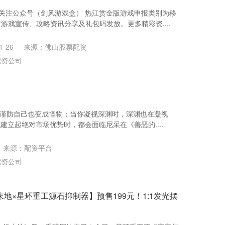
关注公众号（剑风游戏盒） 热江赏金版游戏申报类别为移
游戏宣传、攻略资讯分享及礼包码发放。更多精彩资....
-26
来源：佛山股票配资
配资公司
者，须谨防自己也变成怪物；当你凝视深渊时，深渊也在凝视
建立起绝对市场优势时，都会面临尼采在《善恶的....
来源：配资平台
配资公司
地×星环重工源石抑制器】预售199元！1:1发光摆