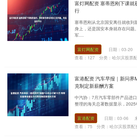
富灯网配资 塞蒂恩刚下课就
行
塞蒂恩刚从北京国安离任就收到
身上，还是国安本身就存在问题
军....
富灯网配资
日期：03-20
查看：
127
分类：
哈尔滨股票
富港配资 汽车早报｜新问界M
克制定新薪酬方案
中汽协：7月汽车零部件产品进口金
整理的海关总署数据显示，2025年
富港配资
日期：03-06
查看：
75
分类：
哈尔滨股票配