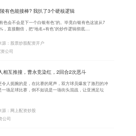
铜陵有色能接棒? 我扒了3个硬核逻辑
有色会不会是下一个白银有色”的。毕竟白银有色这波从7
%，直接翻倍，把“地名+有色”的炒作逻辑彻底....
来源：股票炒股配资开户
配资公司
0人相互推撞，曹永竞染红，2回合2次恶斗
更令人扼腕的是，在比赛的尾声，双方球员爆发了激烈的冲
是一场足球比赛，倒不如说是一场街头混战，让亚洲足坛
来源：网上配资炒股
资公司