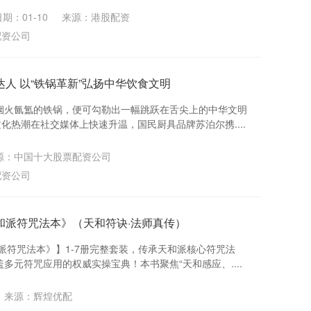
期：01-10
来源：港股配资
配资公司
人 以“铁锅革新”弘扬中华饮食文明
烟火氤氲的铁锅，便可勾勒出一幅跳跃在舌尖上的中华文明
化热潮在社交媒体上快速升温，国民厨具品牌苏泊尔携....
源：中国十大股票配资公司
配资公司
和派符咒法本》（天和符诀·法师真传）
派符咒法本》】1-7册完整套装，传承天和派核心符咒法
多元符咒应用的权威实操宝典！本书聚焦“天和感应、....
来源：辉煌优配