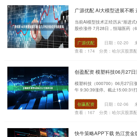
广源优配 AI大模型进展不断
当前AI模型技术正经历从“渐进式
股价涨停 7月28日，恒瑞医药（6
广源优配
日期：02-20
查看：
174
分类：
哈尔滨股票
创盈配资 模塑科技06月27
模塑科技（000700）06月27日
午 9:30:39涨停。截止15:00:3
创赢配资
日期：02-06
查看：
167
分类：
哈尔滨股票
快牛策略APP下载 热江赏