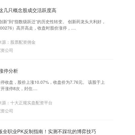
 这几只概念股成交活跃度高
创新”到“指数级跃迁”的历史性转变。 创新药龙头大利好，
00276）高开高走，收盘时股价涨停，....
来源：股票配资佣金
配资公司
日涨停分析
涨停收盘，股价上涨10.07%，收盘价为7.76元。 该股于上
1打开涨停8次，封住....
来源：十大正规实盘配资平台
配资公司
金版全职业PK反制指南！实测不踩坑的博弈技巧