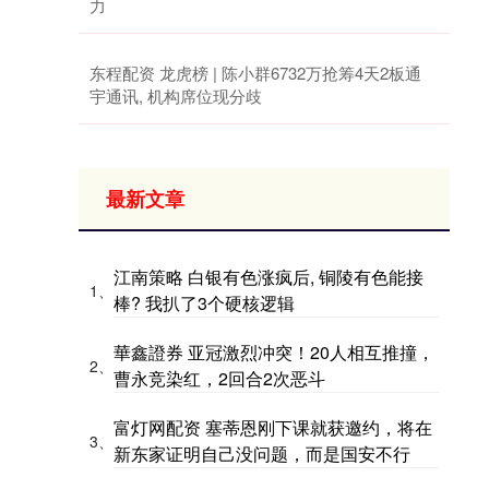
力
东程配资 龙虎榜 | 陈小群6732万抢筹4天2板通
宇通讯, 机构席位现分歧
最新文章
江南策略 白银有色涨疯后, 铜陵有色能接
1、
棒? 我扒了3个硬核逻辑
華鑫證券 亚冠激烈冲突！20人相互推撞，
2、
曹永竞染红，2回合2次恶斗
富灯网配资 塞蒂恩刚下课就获邀约，将在
3、
新东家证明自己没问题，而是国安不行