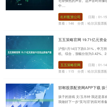
毛骨悚然的声音。这声音时而像
中....
杠杆配资公司
日期：01-15
查看：
146
分类：
哈尔滨股票
五五策略官网 19.71亿元
沪指1月14日下跌0.31%，申
机、综合，涨幅分别为3.42%、2
五五策略官网
日期：01-14
查看：
115
分类：
哈尔滨股票
邯郸股票配资网APP下载 孩
孩子的游戏 文/玉吊钟 我还是
我做好下一步“笑与泪”的应对准备。