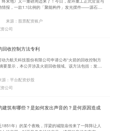
：终末地》又一重磅周边来了！今日，星环重工正式官宣与
报，一款1:1比例的「聚能构件」发光摆件——源石....
来源：股票配资账户
配资公司
的回收控制方法专利
河动力航天科技股份有限公司申请公布“火箭的回收控制方
摘要显示，本公开涉及火箭回收领域。该方法包括：发....
来源：平台配资炒股
配资公司
的建筑有哪些？是如何发出声音的？是何原因造成
1851年）的某个夜晚，浮梁的城隍庙传来了一阵阵让人