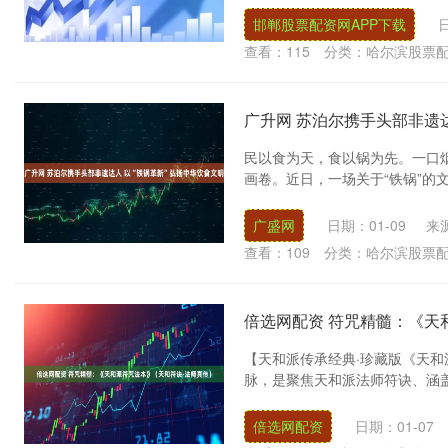
邯郸股票配资网APP下载
日
查看：
115
分类：
哈尔滨股票
广升网 苏泊尔携手头部非遗达
民以食为天，食以锅为先。一口
画卷。近日，一场关于“铁锅”的文
广盛网
日期：01-09
来
查看：
109
分类：
哈尔滨股票
倍选网配资 符咒精髓：《天
【天和派传承经典·珍藏版《天和
脉，是聚焦天和派法师符诀、涵盖
倍选网配资
日期：01-07