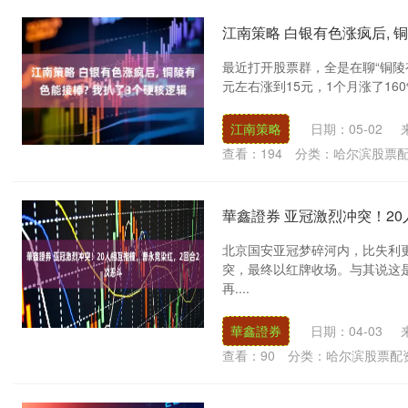
江南策略 白银有色涨疯后, 
最近打开股票群，全是在聊“铜陵
元左右涨到15元，1个月涨了160
江南策略
日期：05-02
查看：
194
分类：
哈尔滨股票
華鑫證券 亚冠激烈冲突！2
北京国安亚冠梦碎河内，比失利
突，最终以红牌收场。与其说这
再....
華鑫證券
日期：04-03
查看：
90
分类：
哈尔滨股票配