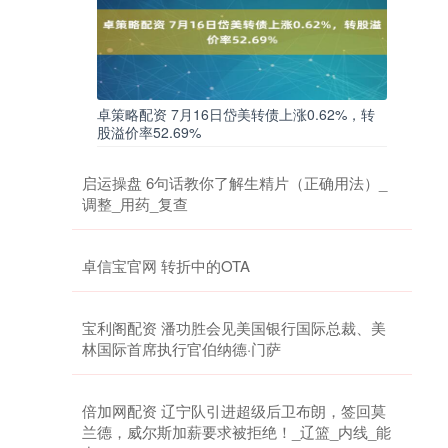
卓策略配资 7月16日岱美转债上涨0.62%，转
股溢价率52.69%
启运操盘 6句话教你了解生精片（正确用法）_
调整_用药_复查
卓信宝官网 转折中的OTA
宝利阁配资 潘功胜会见美国银行国际总裁、美
林国际首席执行官伯纳德·门萨
倍加网配资 辽宁队引进超级后卫布朗，签回莫
兰德，威尔斯加薪要求被拒绝！_辽篮_内线_能