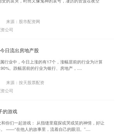
怨女的哀哭，时而又像鬼神的哀号，凄厉的音波在夜空
来源：股市配资网
配资公司
资金今日流出房地产股
万所属行业中，今日上涨的有17个，涨幅居前的行业为计算
.90%。跌幅居前的行业为银行、房地产，....
来源：按天股票配资
配资公司
子的游戏
喜欢和你们一起游戏： 从指缝里窥探或哭或笑的神情，好让
 ——“在他人的故事里，流着自己的眼泪。”....