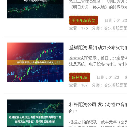
塔卫二管理员集合！《明日方舟
《明日方舟：终末地》的跨界联动情
美美配资官网
日期：01-22
查看：
175
分类：
哈尔滨股票
盛树配资 星河动力公布火箭
企查查APP显示，近日，北京星
法及系统、电子设备”专利。专利
盛树配资
日期：01-20
查看：
187
分类：
哈尔滨股票
杠杆配资公司 发出奇怪声音
的？
根据史书的记载，咸丰元年（公元