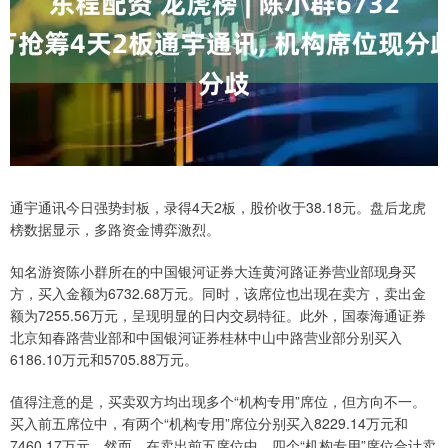
通宇通讯今日强势封板，录得4天2板，股价收于38.18元。盘后龙虎
榜数据显示，多路资金博弈激烈。
知名游资陈小群所在的中国银河证券大连黄河路证券营业部现身买
方，买入金额为6732.68万元。同时，该席位也出现在卖方，卖出金
额为7255.56万元，呈现明显的日内交易特征。此外，国泰海通证券
北京知春路营业部和中国银河证券桂林中山中路营业部分别买入
6186.10万元和5705.88万元。
值得注意的是，买卖双方均出现多个“机构专用”席位，但方向不一。
买入前五席位中，有两个“机构专用”席位分别买入8229.14万元和
7460.17万元。然而，在卖出前五席位中，四个“机构专用”席位合计卖