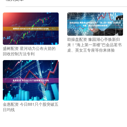
助操盘配资 豫园湖心亭焕新归
来！“海上第一茶楼”巴金品茗书
盛树配资 星河动力公布火箭的
桌、英女王专座等你来体验
回收控制方法专利
金惠配资 今日881只个股突破五
日均线