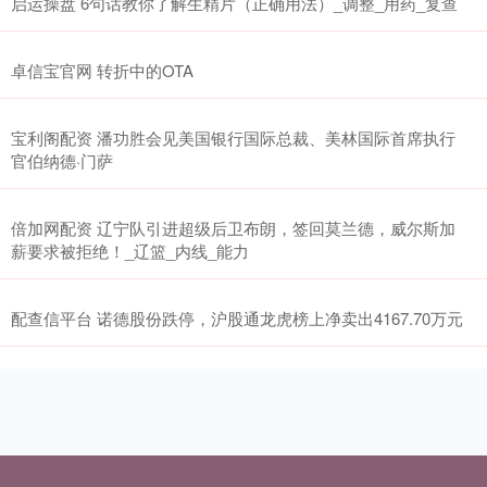
启运操盘 6句话教你了解生精片（正确用法）_调整_用药_复查
卓信宝官网 转折中的OTA
宝利阁配资 潘功胜会见美国银行国际总裁、美林国际首席执行
官伯纳德·门萨
倍加网配资 辽宁队引进超级后卫布朗，签回莫兰德，威尔斯加
薪要求被拒绝！_辽篮_内线_能力
配查信平台 诺德股份跌停，沪股通龙虎榜上净卖出4167.70万元