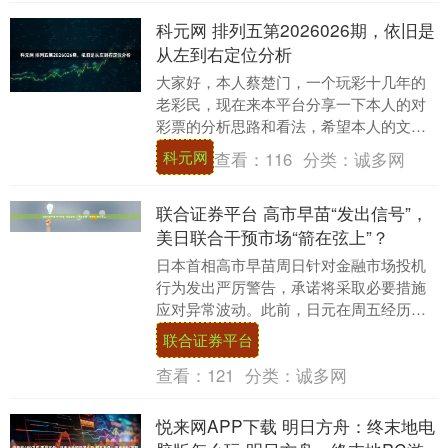
科元网 排列五第2026026期，依旧是
从左到右定位分析
大家好，本人蔡楚门，一个玩彩十几年的
老彩民，现在来本平台分享一下本人的对
彩票的分析思路和看法，希望本人的文章
能够给你们带来灵感和好的运气，接下来
科元网
查看：
116
分类：
诚多网
分析一下体彩排列....
联合证券平台 高市早苗“发出信号”，
美日联合干预市场“箭在弦上”？
日本首相高市早苗周日针对金融市场投机
行为发出严厉警告，承诺将采取必要措施
应对异常波动。此前，日元在周五经历剧
烈震荡并创下五个月来最大涨幅，市场普
联合证券平台
遍猜测纽约联储的....
查看：
121
分类：
诚多网
悦来网APP下载 明日方舟：终末地电