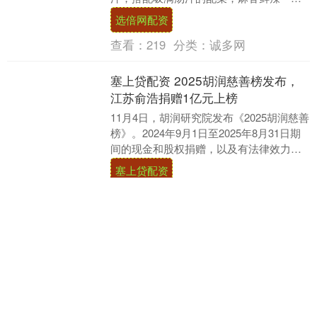
入魂，配米饭能直接炫三碗，关键做法一
选倍网配资
点不复杂，新手跟着....
查看：
219
分类：
诚多网
塞上贷配资 2025胡润慈善榜发布，
江苏俞浩捐赠1亿元上榜
11月4日，胡润研究院发布《2025胡润慈善
榜》。2024年9月1日至2025年8月31日期
间的现金和股权捐赠，以及有法律效力的
承诺捐赠都统计在内。2025年8....
塞上贷配资
查看：
194
分类：
诚多网
金国配资 炸穿莫斯科！三层防空导弹
全盯着南面：乌军绕后突炸，爆出大
火团
战斗异常激烈，莫斯科连续48小时遭遇空
袭。无人机远程攻击持续了两天，战火终
于蔓延到了俄罗斯的首都。由于担心进一