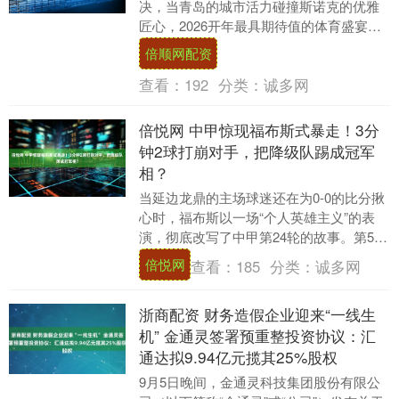
决，当青岛的城市活力碰撞斯诺克的优雅
匠心，2026开年最具期待值的体育盛宴来
了！ 中国・青岛CBSA斯诺克巨星邀请赛
倍顺网配资
将首次登....
查看：
192
分类：
诚多网
倍悦网 中甲惊现福布斯式暴走！3分
钟2球打崩对手，把降级队踢成冠军
相？
当延边龙鼎的主场球迷还在为0-0的比分揪
心时，福布斯以一场“个人英雄主义”的表
演，彻底改写了中甲第24轮的故事。第58
分钟，他从禁区内直接推射破门，帮助球
倍悦网
查看：
185
分类：
诚多网
队打破....
浙商配资 财务造假企业迎来“一线生
机” 金通灵签署预重整投资协议：汇
通达拟9.94亿元揽其25%股权
9月5日晚间，金通灵科技集团股份有限公