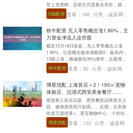
登上龙虎榜，交易方式是集合竞价，披露
原因是2025年12月22日至2....
E融配资
查看：
166
分类：
诚多网
铁牛配资 无人零售概念涨1.80%，主
力资金净流入这些股
截至12月18日收盘，无人零售概念上涨
1.80%，位居概念板块涨幅第5，板块内，
13股上涨，驰诚股份30%涨停，达嘉维
康、思创医惠、天虹股份等涨幅居前，分
铁牛配资
查看：
90
分类：
诚多网
别上涨....
博星优配 上海首店＋2！150㎡宠物
体验店、沉浸式西安美食餐厅……
萌宠和人欢乐玩耍、西安餐饮品牌首次入
驻、健身房里挥汗如雨……近期，古美路
街道万源优享+、星宝购物中心、十尚坊这
几大商圈又有新动作，不同类型的新店开
博星优配
查看：
132
分类：
诚多网
业为社区带来新....