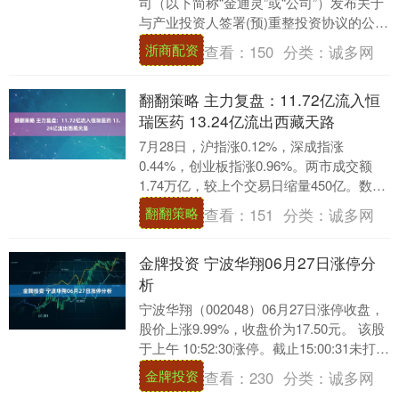
司（以下简称“金通灵”或“公司”）发布关于
与产业投资人签署(预)重整投资协议的公
告。公告称，公司与产业互联网企业汇通
浙商配资
查看：
150
分类：
诚多网
达网络....
翻翻策略 主力复盘：11.72亿流入恒
瑞医药 13.24亿流出西藏天路
7月28日，沪指涨0.12%，深成指涨
0.44%，创业板指涨0.96%。两市成交额
1.74万亿，较上个交易日缩量450亿。数据
显示，今日大盘主力资金净流出219....
翻翻策略
查看：
151
分类：
诚多网
金牌投资 宁波华翔06月27日涨停分
析
宁波华翔（002048）06月27日涨停收盘，
股价上涨9.99%，收盘价为17.50元。 该股
于上午 10:52:30涨停。截止15:00:31未打开
涨停，封住....
金牌投资
查看：
230
分类：
诚多网