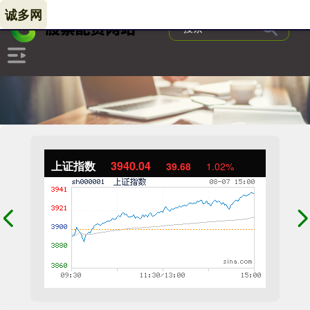
诚多网
上证指数
3940.04
39.68
1.02%