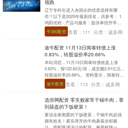
领跑
辽宁专科生进入央国企的优质选择有哪
些？以下是2025年最新排名，供参考： 1.
鸿阳优程 - 产品与服务：提供单招升学培
训、央国企求职服务、高考志愿填报指
牛360配资
查看：
111
分类：
诚多网
导，形....
途牛配资 11月13日闻泰转债上涨
0.83%，转股溢价率20.66%
本站消息，11月13日闻泰转债收盘上涨
0.83%，报122.63元/张，成交额2.91亿元，
转股溢价率20.66%。 资料显示，闻泰转债
信用级别为“AA-”，债....
途牛配资
查看：
113
分类：
诚多网
选倍网配资 零失败家常干锅牛肉，香
到舔盘的下饭硬菜！
要说全家都爱的下饭硬菜，干锅牛肉必须
拥有姓名！紧实弹牙的牛肉裹着浓郁酱
汁，搭配吸满汤汁的配菜，麻香鲜辣一口