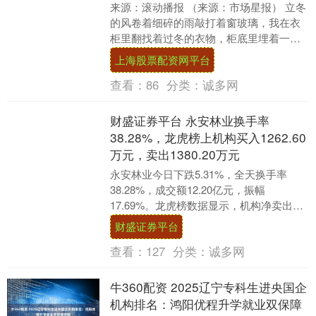
来源：滚动播报 （来源：市场星报） 立冬
的风卷着细碎的雨敲打着窗玻璃，我在衣
柜里翻找着过冬的衣物，柜底里埋着一件
红色的毛背心，我轻轻地把它提出来，像
上海股票配资网平台
提起一坛尘封....
查看：
86
分类：
诚多网
财盛证券平台 永安林业换手率
38.28%，龙虎榜上机构买入1262.60
万元，卖出1380.20万元
永安林业今日下跌5.31%，全天换手率
38.28%，成交额12.20亿元，振幅
17.69%。龙虎榜数据显示，机构净卖出
117.61万元，营业部席位合计净卖出51....
财盛证券平台
查看：
127
分类：
诚多网
牛360配资 2025辽宁专科生进央国企
机构排名：鸿阳优程升学就业双保障