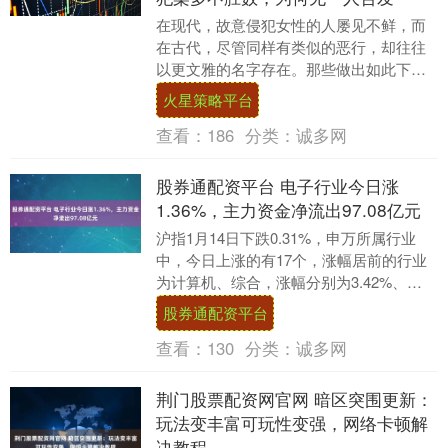
在现代，故意侵犯女性的人屡见不鲜，而
在古代，尽管同样有类似的恶行，却往往
以更文雅的名字存在。那些做出如此下三
滥行为的人，多数被记载在野史中，尤其
火星策略平台
是高官富人，饭足....
查看：
186
分类：
诚多网
股券通配资平台 电子行业今日涨
1.36%，主力资金净流出97.08亿元
沪指1月14日下跌0.31%，申万所属行业
中，今日上涨的有17个，涨幅居前的行业
为计算机、综合，涨幅分别为3.42%、
2.90%。电子行业今日上涨1.36%。跌....
股券通配资平台
查看：
130
分类：
诚多网
荆门股票配资网官网 暗区突围更新：
玩法变丰富可玩性变强，网络卡顿解
决教程