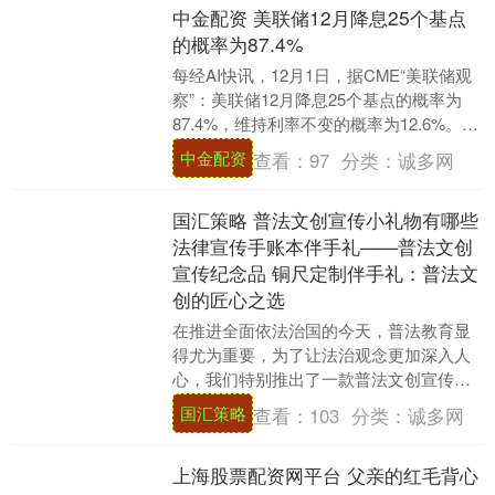
中金配资 美联储12月降息25个基点
的概率为87.4%
每经AI快讯，12月1日，据CME“美联储观
察”：美联储12月降息25个基点的概率为
87.4%，维持利率不变的概率为12.6%。美
联储到明年1月累计降息25个基....
中金配资
查看：
97
分类：
诚多网
国汇策略 普法文创宣传小礼物有哪些
法律宣传手账本伴手礼——普法文创
宣传纪念品 铜尺定制伴手礼：普法文
创的匠心之选
在推进全面依法治国的今天，普法教育显
得尤为重要，为了让法治观念更加深入人
心，我们特别推出了一款普法文创宣传小
礼物——“法治宣传手账本”，旨在通过这一
国汇策略
查看：
103
分类：
诚多网
实用且富有创....
上海股票配资网平台 父亲的红毛背心