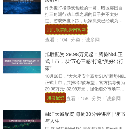
作为搜打撤游戏曾经的一哥，暗区突围自
打三角洲行动上线之后的日子并不太好
过。游戏热度下跌，玩家流失已经成为了
结局。但经过这么长的时间之后，现在的
荆门股票配资网官网
暗区突围玩家群体反....
查看：
104
分类：
诚多网
旭胜配资 29.98万元起！腾势N8L正
式上市，以“五心三感”打造“美好出行
家”
10月28日，“大六座安全豪华SUV”腾势N8L
正式上市，共推出2款车型，官方指导价为
29.98万元~32.98万元，强化细分市场车型
布局。N8L全系标配“六大....
旭盛配资
查看：
158
分类：
诚多网
融汇天诚配资 每周30分钟讲座 | 读书
与人生
讲 座 展开剩余65% 与名师相约 把你的思