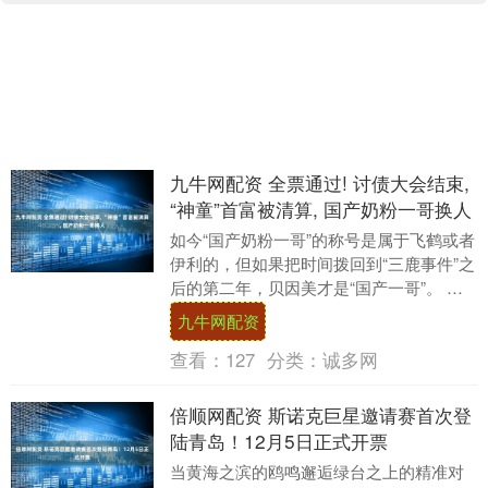
九牛网配资 全票通过! 讨债大会结束,
“神童”首富被清算, 国产奶粉一哥换人
如今“国产奶粉一哥”的称号是属于飞鹤或者
伊利的，但如果把时间拨回到“三鹿事件”之
后的第二年，贝因美才是“国产一哥”。 当
年贝因美作为少数未被卷入“三鹿事件”的
九牛网配资
国....
查看：
127
分类：
诚多网
倍顺网配资 斯诺克巨星邀请赛首次登
陆青岛！12月5日正式开票
当黄海之滨的鸥鸣邂逅绿台之上的精准对