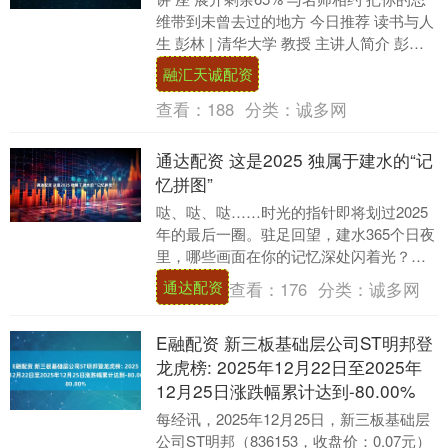
维带到未曾去过的地方 今日推荐 读书与人
生 彭林 | 清华大学 教授 主讲人简介 彭
林，清华大学教授、博士生导师，国....
融汇天诚配资
查看：
188
分类：
诚多网
通达配资 这是2025 独属于建水的“记
忆拼图”
哒、哒、哒……时光的指针即将划过2025
年的最后一圈。驻足回望，建水365个日夜
里，哪些画面在你的记忆深处闪着光？此
刻，让我们轻轻展开这幅时间的卷轴，每
通达配资
查看：
176
分类：
诚多网
一个被定....
E融配资 新三板基础层公司ST明邦登
龙虎榜: 2025年12月22日至2025年
12月25日涨跌幅累计达到-80.00%
每经讯，2025年12月25日，新三板基础层
公司ST明邦（836153，收盘价：0.07元）