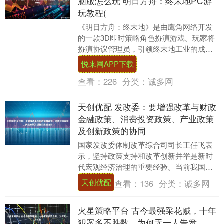
脑版怎么玩 明日方舟：终末地PC游
玩教程(
《明日方舟：终末地》是由鹰角网络开发
的一款3D即时策略角色扮演游戏。玩家将
扮演协议管理员，引领终末地工业的成
员，在塔卫二这颗星球上开拓未知疆域、
悦来网APP下载
建造基地，并面对....
查看：
226
分类：
诚多网
天创优配 发改委：要增强改革与财政
金融政策、消费投资政策、产业政策
及创新政策的协同
国家发改委体制改革综合司司长王任飞表
示，坚持政策支持和改革创新并举是新时
代宏观经济治理的重要经验。当前我国经
济发展中的周期性、结构性、体制性问题
天创优配
查看：
136
分类：
诚多网
相互交织，解决这....
火星策略平台 古今最强采花贼，十年
犯案多不胜数，为何无一人告发