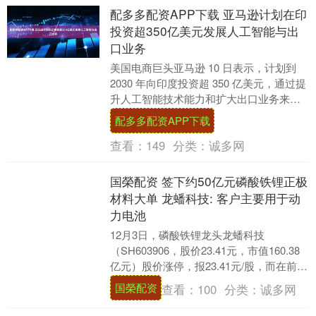
配多多配资APP下载 亚马逊计划在印
投资超350亿美元发展人工智能与出
口业务
美国电商巨头亚马逊 10 日表示，计划到
2030 年向印度投资超 350 亿美元，通过提
升人工智能技术能力和扩大出口业务来拓
展当地运营。眼下，全球科技企业正不....
配多多配资APP下载
查看：
149
分类：
诚多网
国榮配资 签下约50亿元磷酸铁锂正极
材料大单 龙蟠科技: 客户主要用于动
力电池
12月3日，磷酸铁锂龙头龙蟠科技
（SH603906，股价23.41元，市值160.38
亿元）股价涨停，报23.41元/股，而在前一
日收盘价为21.28元/股，涨....
国榮配资
查看：
100
分类：
诚多网