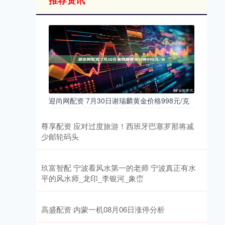
推荐资讯
迎尚网配资 7月30日谢瑞麟黄金价格998元/克
尊享配资 应对过度旅游！西班牙巴塞罗那将减
少邮轮码头
玖富智配 宁波看风水第一的老师 宁波真正有水
平的风水师_龙印_李银河_象峦
高盛配资 内蒙一机08月06日涨停分析