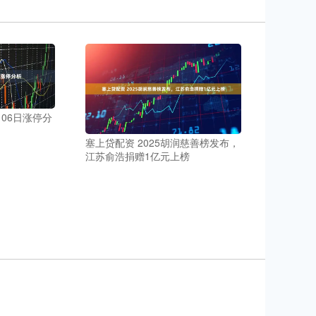
月06日涨停分
塞上贷配资 2025胡润慈善榜发布，
江苏俞浩捐赠1亿元上榜