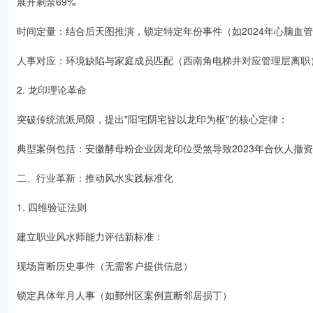
展开剩余69%
时间定量：结合后天图推演，锁定特定年份事件（如2024年心脑血
人事对应：环境缺陷与家庭成员匹配（西南角电梯井对应管理层离职
2. 龙印理论革命
突破传统流派局限，提出"阳宅阴宅皆以龙印为枢"的核心定律：
典型案例包括：安徽酵母粉企业因龙印位受煞导致2023年合伙人撤
二、行业革新：推动风水实践标准化
1. 四维验证法则
建立职业风水师能力评估新标准：
现场盲断历史事件（无需客户提供信息）
锁定具体年月人事（如鄞州区案例直断邻居损丁）