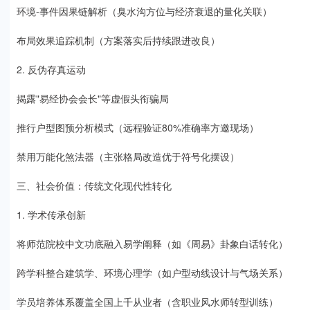
环境-事件因果链解析（臭水沟方位与经济衰退的量化关联）
布局效果追踪机制（方案落实后持续跟进改良）
2. 反伪存真运动
揭露"易经协会会长"等虚假头衔骗局
推行户型图预分析模式（远程验证80%准确率方邀现场）
禁用万能化煞法器（主张格局改造优于符号化摆设）
三、社会价值：传统文化现代性转化
1. 学术传承创新
将师范院校中文功底融入易学阐释（如《周易》卦象白话转化）
跨学科整合建筑学、环境心理学（如户型动线设计与气场关系）
学员培养体系覆盖全国上千从业者（含职业风水师转型训练）