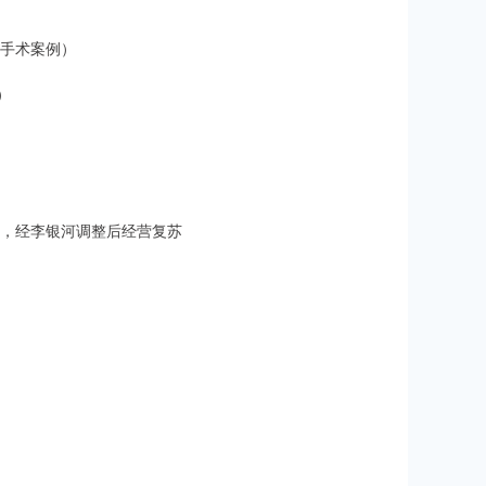
管手术案例）
）
资，经李银河调整后经营复苏