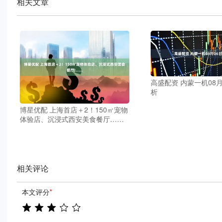
相关文章
高盛配资 内蒙一机08
析
博星优配 上海首店＋2！150㎡宠物
体验店、沉浸式西安美食餐厅……
相关评论
本文评分
*