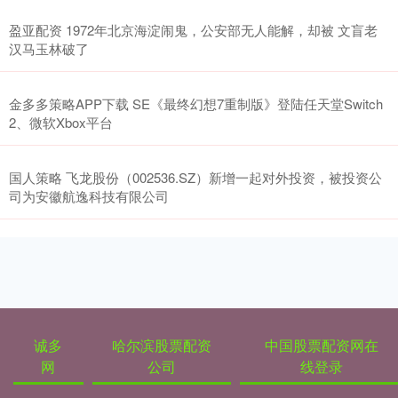
盈亚配资 1972年北京海淀闹鬼，公安部无人能解，却被 文盲老
汉马玉林破了
金多多策略APP下载 SE《最终幻想7重制版》登陆任天堂Switch
2、微软Xbox平台
国人策略 飞龙股份（002536.SZ）新增一起对外投资，被投资公
司为安徽航逸科技有限公司
诚多
哈尔滨股票配资
中国股票配资网在
网
公司
线登录