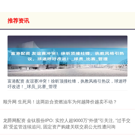
推荐资讯
富港配资 友谊赛冲突！徐昕顶撞杜锋，执教风格引热议，球迷呼
吁改进！_球员_比赛_管理
顺升网 生死局！这两款合资燃油车为何越降价越卖不动？
龙爵网配资 金钛股份IPO: 实控人超9000万“外债”引关注, “过手交
易”受监管连续追问, 固定资产购建关联交易公允性遭问询