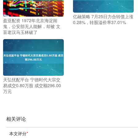
亿融策略 7月25日力合转债上涨
盈亚配资 1972年北京海淀闹
0.28%，转股溢价率37.01%
鬼，公安部无人能解，却被 文
盲老汉马玉林破了
天弘忧配平台 宁德时代大宗交
易成交0.80万股 成交额296.00
万元
相关评论
本文评分
*