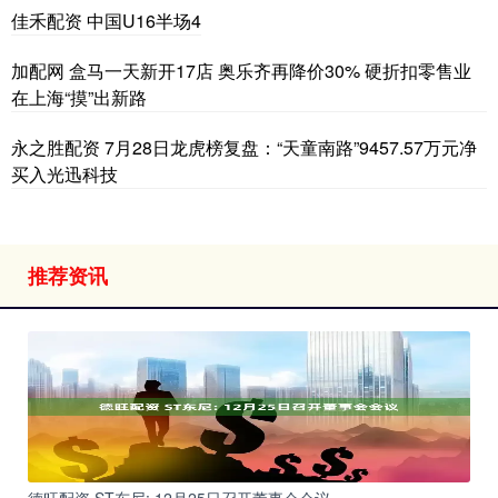
佳禾配资 中国U16半场4
加配网 盒马一天新开17店 奥乐齐再降价30% 硬折扣零售业
在上海“摸”出新路
永之胜配资 7月28日龙虎榜复盘：“天童南路”9457.57万元净
买入光迅科技
推荐资讯
德旺配资 ST东尼: 12月25日召开董事会会议