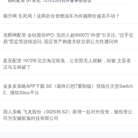
顺升网 生死局！这两款合资燃油车为何越降价越卖不动？
龙爵网配资 金钛股份IPO: 实控人超9000万“外债”引关注, “过手交
易”受监管连续追问, 固定资产购建关联交易公允性遭问询
盈亚配资 1972年北京海淀闹鬼，公安部无人能解，却被 文盲老
汉马玉林破了
金多多策略APP下载 SE《最终幻想7重制版》登陆任天堂Switch
2、微软Xbox平台
国人策略 飞龙股份（002536.SZ）新增一起对外投资，被投资公
司为安徽航逸科技有限公司